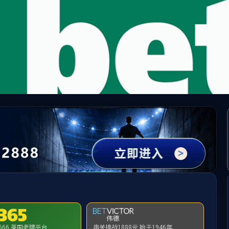
BETWAY·必威(西汉姆联)官方网站-West Ham United
们
产业板块
业绩能力
企业文化
媒体中心
人力资源
荣
党群园地
学习党的二十大精神