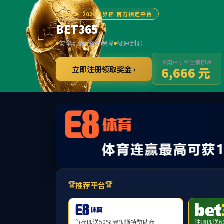
首 页
关于我
企业要闻
项目动态
媒体聚焦
美誉殊