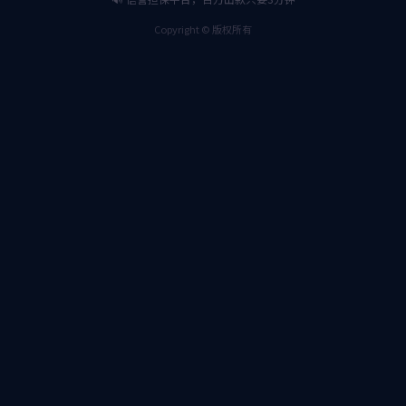
表示，江苏华建作为江苏省建筑行业龙头企业，坚持创新驱动与
突出，形成了独具优势的现代企业治理体系和专业化施工管理模式
界，共同探索建筑行业高质量发展之路。
厅。
二级单位负责人参加交流。