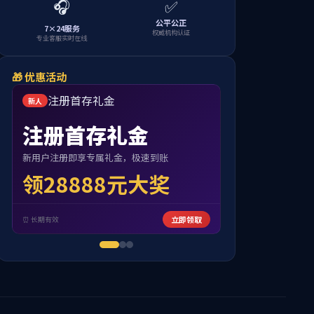
交流学习
建党委书记、董事长王宏接待了岳文彦一行。双
入研讨。江苏华建党委副书记、总经理吴碧桥
理模式。他表示，近年来江苏华建聚焦“建筑
品牌形象卓越的产业集群。希望双方持续加强沟